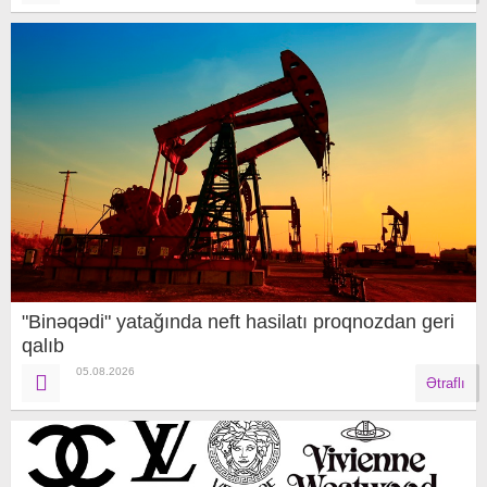
"Binəqədi" yatağında neft hasilatı proqnozdan geri
qalıb
05.08.2026
Ətraflı