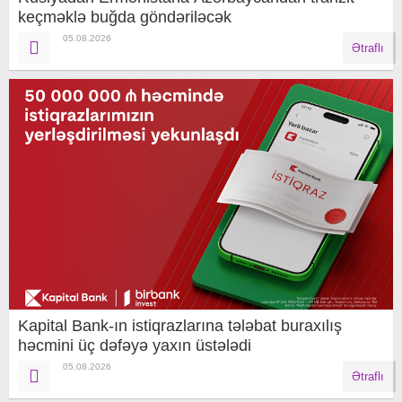
keçməklə buğda göndəriləcək
05.08.2026
Ətraflı
Kapital Bank-ın istiqrazlarına tələbat buraxılış
həcmini üç dəfəyə yaxın üstələdi
05.08.2026
Ətraflı