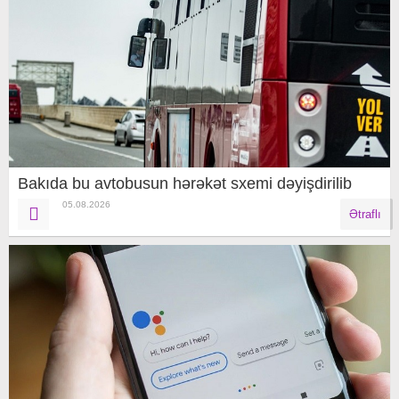
Bakıda bu avtobusun hərəkət sxemi dəyişdirilib
05.08.2026
Ətraflı