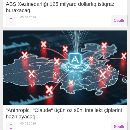
ABŞ Xəzinədarlığı 125 milyard dollarlıq istiqraz
buraxacaq
05.08.2026
Ətraflı
"Anthropic" "Claude" üçün öz süni intellekt çiplərini
hazırlayacaq
05.08.2026
Ətraflı