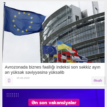
Avrozonada biznes fəallığı indeksi son səkkiz ayın
ən yüksək səviyyəsinə yüksəlib
05.08.2026
Ətraflı