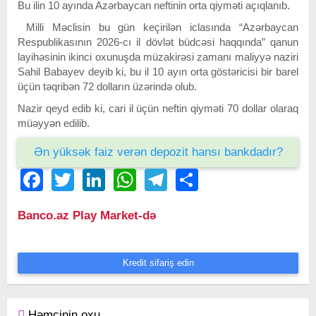
Bu ilin 10 ayında Azərbaycan neftinin orta qiyməti açıqlanıb.
Milli Məclisin bu gün keçirilən iclasında “Azərbaycan
Respublikasının 2026-cı il dövlət büdcəsi haqqında” qanun
layihəsinin ikinci oxunuşda müzakirəsi zamanı maliyyə naziri
Sahil Babayev deyib ki, bu il 10 ayın orta göstəricisi bir barel
üçün təqribən 72 dolların üzərində olub.
Nazir qeyd edib ki, cari il üçün neftin qiyməti 70 dollar olaraq
müəyyən edilib.
Ən yüksək faiz verən depozit hansı bankdadır?
Facebook
Twitter
LinkedIn
WhatsApp
Telegram
Share
Banco.az Play Market-də
Kredit sifariş edin
Həmçinin oxu