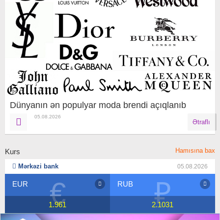
Dünyanın ən populyar moda brendi açıqlanıb
05.08.2026
Ətraflı
Hamısına bax
Kurs
Mərkəzi bank
05.08.2026
₽
$
RUB
USD
2.1031
1.7