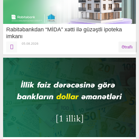
Rabitəbankdan “MİDA” xətti ilə güzəştli ipoteka
imkanı
05.08.2026
Ətraflı