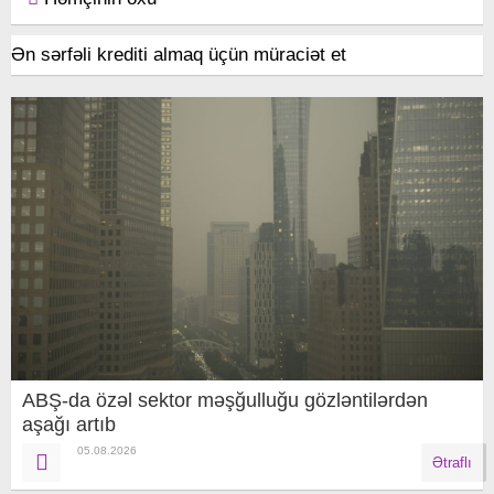
Ən sərfəli krediti almaq üçün müraciət et
ABŞ-da özəl sektor məşğulluğu gözləntilərdən
aşağı artıb
05.08.2026
Ətraflı