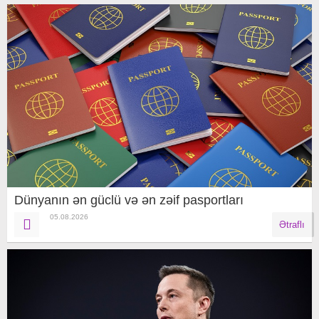
Dünyanın ən güclü və ən zəif pasportları
05.08.2026
Ətraflı