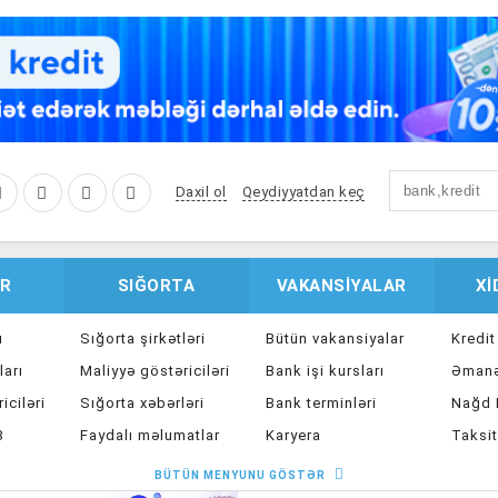
Daxil ol
Qeydiyyatdan keç
R
SIĞORTA
VAKANSIYALAR
X
u
Sığorta şirkətləri
Bütün vakansiyalar
Kredit
ları
Maliyyə göstəriciləri
Bank işi kursları
Əmanə
iciləri
Sığorta xəbərləri
Bank terminləri
Nağd K
8
Faydalı məlumatlar
Karyera
Taksit
Sığorta kalkulyatoru
Peşakar inkişaf
İpote
BÜTÜN MENYUNU GÖSTƏR