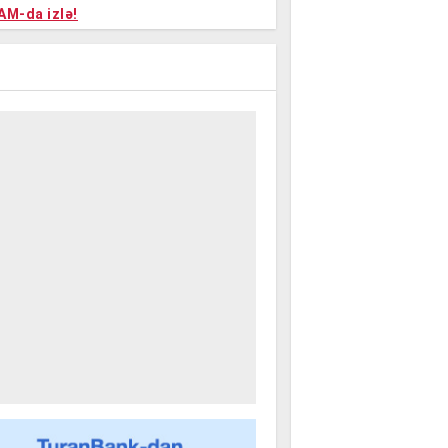
niyalar
AM-da izlə!
farişi