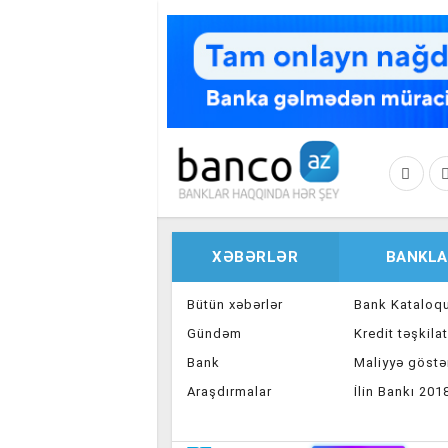
Skip to main content
XƏBƏRLƏR
BANKLA
Bütün xəbərlər
Bank Kataloq
Gündəm
Kredit təşkilat
Bank
Maliyyə göstər
Araşdırmalar
İlin Bankı 201
İnvestisiya