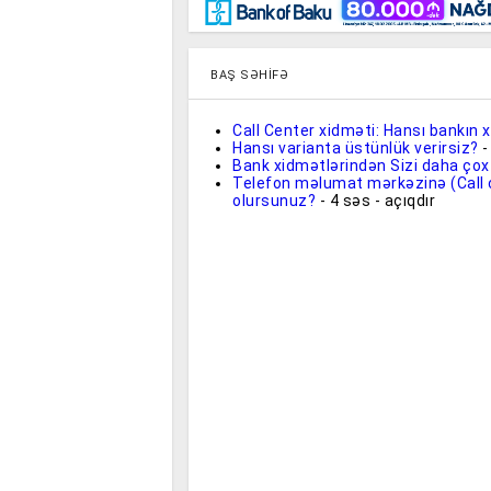
Maraqlı
BancoTV
Müsahibə
BAŞ SƏHIFƏ
Call Center xidməti: Hansı bankın 
Hansı varianta üstünlük verirsiz?
-
Bank xidmətlərindən Sizi daha çox
Telefon məlumat mərkəzinə (Call
olursunuz?
- 4 səs - açıqdır