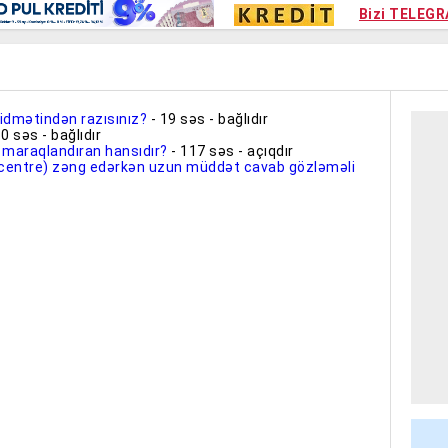
Kampa
Bizi TELEGR
Kart si
xidmətindən razısınız?
- 19 səs - bağlıdır
 0 səs - bağlıdır
 maraqlandıran hansıdır?
- 117 səs - açıqdır
 centre) zəng edərkən uzun müddət cavab gözləməli