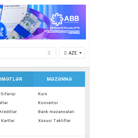
AZE
IDMƏTLƏR
MƏZƏNNƏ
 Sifarişi
Kurs
tlər
Konvertor
reditlər
Bank məzənnələri
 Kartlar
Xüsusi Təkliflər
ka