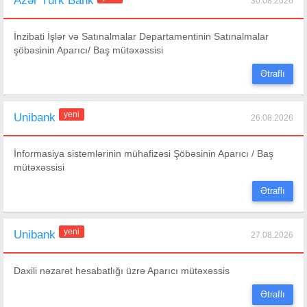
Azər Türk Bank
30.08.2026
İnzibati İşlər və Satınalmalar Departamentinin Satınalmalar
şöbəsinin Aparıcı/ Baş mütəxəssisi
Ətraflı
yeni
Unibank
26.08.2026
İnformasiya sistemlərinin mühafizəsi Şöbəsinin Aparıcı / Baş
mütəxəssisi
Ətraflı
yeni
Unibank
27.08.2026
Daxili nəzarət hesabatlığı üzrə Aparıcı mütəxəssis
Ətraflı