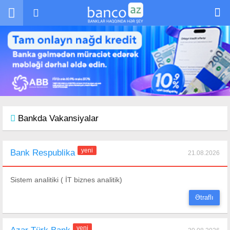
Skip to main content
Bankda Vakansiyalar
yeni
Bank Respublika
21.08.2026
Sistem analitiki ( İT biznes analitik)
Ətraflı
yeni