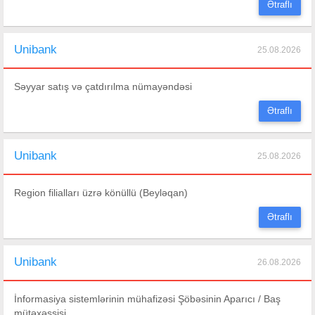
Ətraflı
Unibank
25.08.2026
Səyyar satış və çatdırılma nümayəndəsi
Ətraflı
Unibank
25.08.2026
Region filialları üzrə könüllü (Beyləqan)
Ətraflı
Unibank
26.08.2026
İnformasiya sistemlərinin mühafizəsi Şöbəsinin Aparıcı / Baş
mütəxəssisi