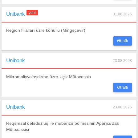
yeni
Unibank
31.08.2026
Region filialları üzrə könüllü (Mingəçevir)
Ətraflı
Unibank
23.08.2028
Mikromaliyyələşdirmə üzrə kiçik Mütəxəssis
Ətraflı
Unibank
23.08.2026
Rəqəmsal dələduzluq ilə mübarizə bölməsinin Aparıcı/Baş
Mütəxəssisi