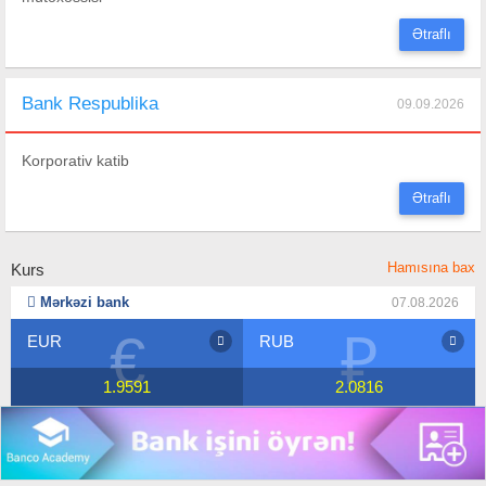
Ətraflı
Bank Respublika
09.09.2026
Korporativ katib
Ətraflı
Hamısına bax
Kurs
Mərkəzi bank
07.08.2026
€
₽
EUR
RUB
1.9591
2.0816