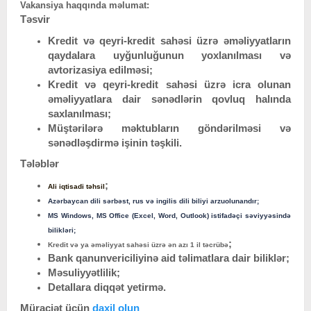
Vakansiya haqqında məlumat:
Təsvir
Kredit və qeyri-kredit sahəsi üzrə əməliyyatların
qaydalara uyğunluğunun yoxlanılması və
avtorizasiya edilməsi;
Kredit və qeyri-kredit sahəsi üzrə icra olunan
əməliyyatlara dair sənədlərin qovluq halında
saxlanılması;
Müştərilərə məktubların göndərilməsi və
sənədləşdirmə işinin təşkili.
Tələblər
;
Ali iqtisadi təhsil
Azərbaycan dili sərbəst, rus və ingilis dili biliyi arzuolunandır;
MS Windows, MS Office (Excel, Word, Outlook) istifadəçi səviyyəsində
bilikləri;
;
Kredit və ya əməliyyat sahəsi üzrə ən azı 1 il təcrübə
Bank qanunvericiliyinə aid təlimatlara dair biliklər;
Məsuliyyətlilik;
Detallara diqqət yetirmə.
Müraciət üçün
daxil olun