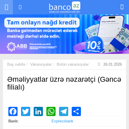
Skip to main content
Baş səhifə
Vakansiyalar
Bütün vakansiyalar
26.01.2026
Əməliyyatlar üzrə nəzarətçi (Gəncə
filialı)
Facebook
Twitter
LinkedIn
WhatsApp
Telegram
Share
Bank:
Expressbank