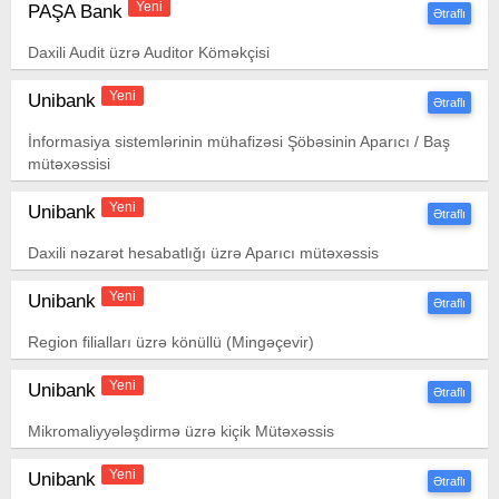
Yeni
PAŞA Bank
Ətraflı
Daxili Audit üzrə Auditor Köməkçisi
Yeni
Unibank
Ətraflı
İnformasiya sistemlərinin mühafizəsi Şöbəsinin Aparıcı / Baş
mütəxəssisi
Yeni
Unibank
Ətraflı
Daxili nəzarət hesabatlığı üzrə Aparıcı mütəxəssis
Yeni
Unibank
Ətraflı
Region filialları üzrə könüllü (Mingəçevir)
Yeni
Unibank
Ətraflı
Mikromaliyyələşdirmə üzrə kiçik Mütəxəssis
Yeni
Unibank
Ətraflı