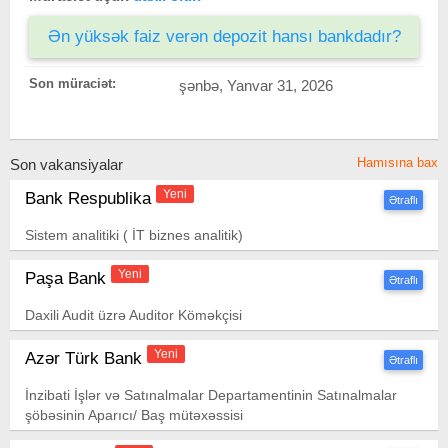
Ən yüksək faiz verən depozit hansı bankdadır?
Son müraciət:
şənbə, Yanvar 31, 2026
Hamısına bax
Son vakansiyalar
Yeni
Bank Respublika
Ətraflı
Sistem analitiki ( İT biznes analitik)
Yeni
Paşa Bank
Ətraflı
Daxili Audit üzrə Auditor Köməkçisi
Yeni
Azər Türk Bank
Ətraflı
İnzibati İşlər və Satınalmalar Departamentinin Satınalmalar
şöbəsinin Aparıcı/ Baş mütəxəssisi