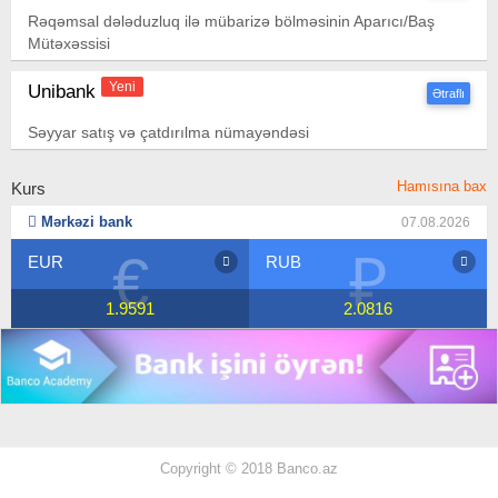
Rəqəmsal dələduzluq ilə mübarizə bölməsinin Aparıcı/Baş
Mütəxəssisi
Yeni
Unibank
Ətraflı
Səyyar satış və çatdırılma nümayəndəsi
Hamısına bax
Kurs
Mərkəzi bank
07.08.2026
€
₽
EUR
RUB
1.9591
2.0816
Copyright © 2018 Banco.az