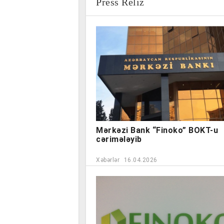
Press Reliz
Mərkəzi Bank “Finoko” BOKT-u
cərimələyib
Xəbərlər
16.04.2026