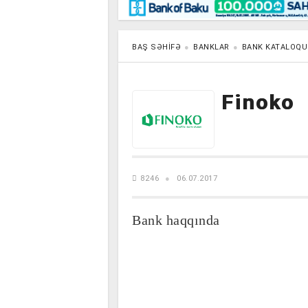
Maraqlı
BancoTV
Müsahibə
BAŞ SƏHIFƏ
BANKLAR
BANK KATALOQU
Finoko
8246
06.07.2017
Bank haqqında