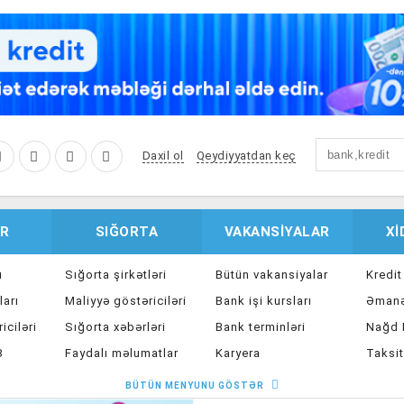
Daxil ol
Qeydiyyatdan keç
R
SIĞORTA
VAKANSIYALAR
X
u
Sığorta şirkətləri
Bütün vakansiyalar
Kredit
ları
Maliyyə göstəriciləri
Bank işi kursları
Əmanə
iciləri
Sığorta xəbərləri
Bank terminləri
Nağd K
8
Faydalı məlumatlar
Karyera
Taksit
Sığorta kalkulyatoru
Peşakar inkişaf
İpote
BÜTÜN MENYUNU GÖSTƏR