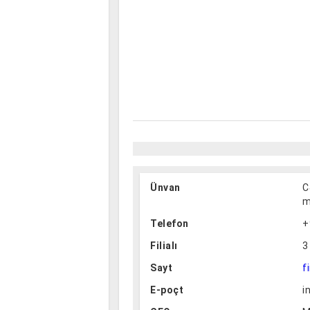
Ünvan
C
m
Telefon
+
Filialı
3
Sayt
f
E-poçt
i