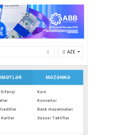
AZE
IDMƏTLƏR
MƏZƏNNƏ
 Sifarişi
Kurs
tlər
Konvertor
reditlər
Bank məzənnələri
 Kartlar
Xüsusi Təkliflər
ka