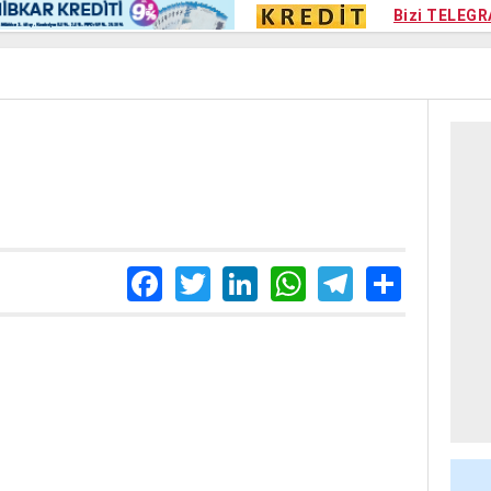
Kampa
Bizi TELEGR
Kart si
Facebook
Twitter
LinkedIn
WhatsApp
Telegra
Share