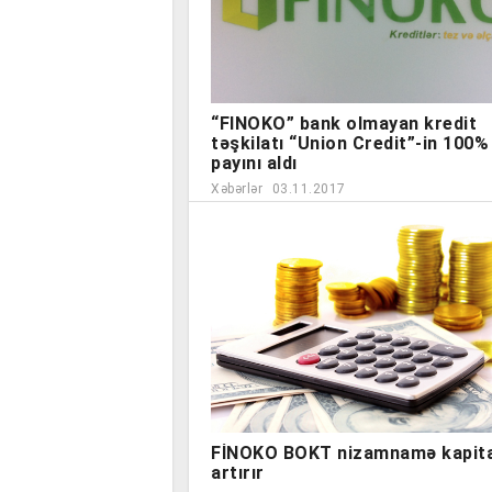
“FINOKO” bank olmayan kredit
təşkilatı “Union Credit”-in 100%
payını aldı
Xəbərlər
03.11.2017
FİNOKO BOKT nizamnamə kapita
artırır