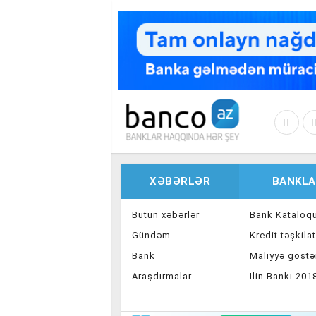
Skip to main content
XƏBƏRLƏR
BANKLA
Bütün xəbərlər
Bank Kataloq
Gündəm
Kredit təşkilat
Bank
Maliyyə göstər
Araşdırmalar
İlin Bankı 201
İnvestisiya