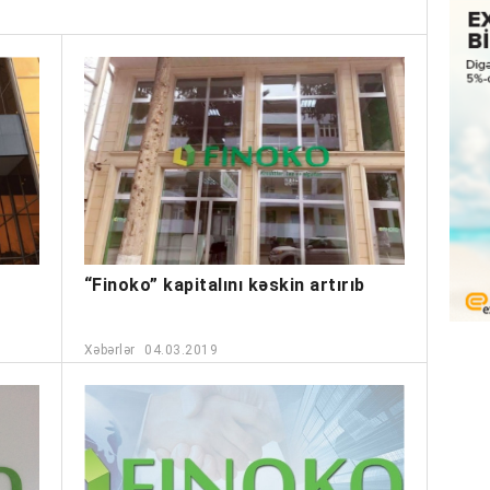
“Finoko” kapitalını kəskin artırıb
Xəbərlər
04.03.2019