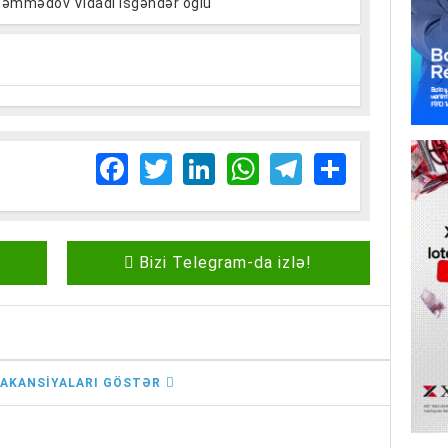
əmmədov Vidadi İsgəndər oğlu
Facebook
Twitter
LinkedIn
WhatsApp
Telegram
Share
Bizi Telegram-da izlə!
AKANSIYALARI GÖSTƏR