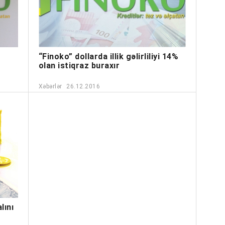
“Finoko” dollarda illik gəlirliliyi 14%
olan istiqraz buraxır
Xəbərlər
26.12.2016
lını