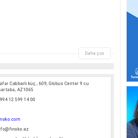
Daha çox
əfər Cabbarlı küç., 609, Globus Center 9 cu
ərtəbə, AZ1065
994 12 599 14 00
inoko.com
nfo@finoko.az