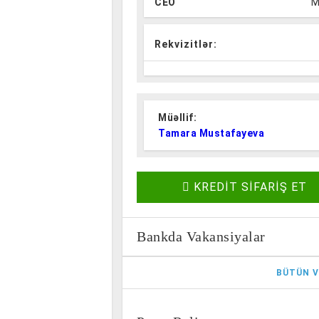
CEO
M
Rekvizitlər:
Müəllif:
Tamara Mustafayeva
KREDİT SİFARİŞ ET
Bankda Vakansiyalar
BÜTÜN V