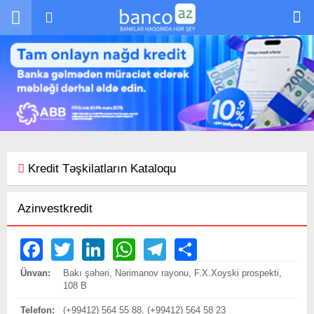
Skip to main content
Kredit Təşkilatların Kataloqu
Azinvestkredit
Facebook
Twitter
LinkedIn
WhatsApp
Telegram
Share
Ünvan:
Bakı şəhəri, Nərimanov rayonu, F.X.Xoyski prospekti,
108 B
Telefon:
(+99412) 564 55 88, (+99412) 564 58 23