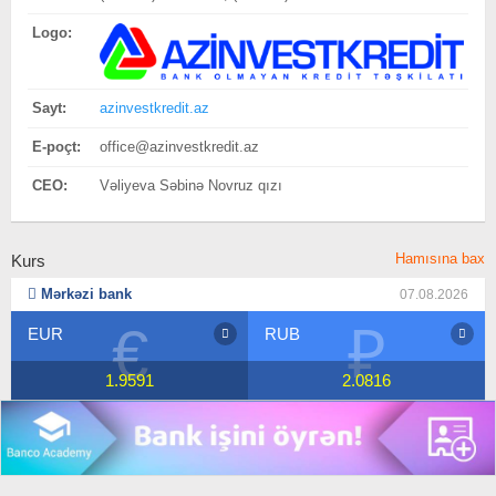
Logo:
Sayt:
azinvestkredit.az
E-poçt:
office@azinvestkredit.az
CEO:
Vəliyeva Səbinə Novruz qızı
Hamısına bax
Kurs
Mərkəzi bank
07.08.2026
€
₽
EUR
RUB
1.9591
2.0816