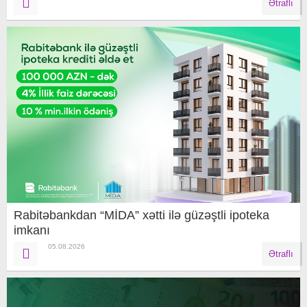
Ətraflı
Rabitəbankdan “MİDA” xətti ilə güzəştli ipoteka
imkanı
05.08.2026
Ətraflı