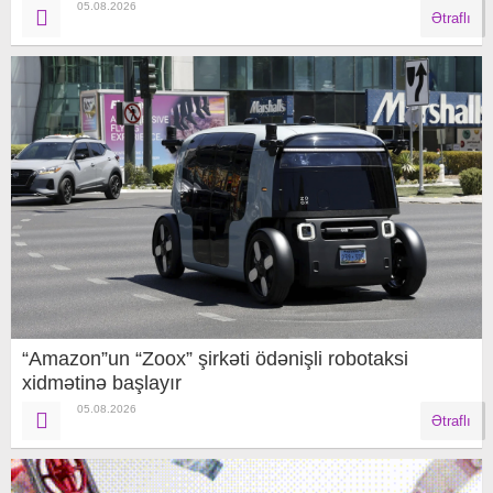
05.08.2026
Ətraflı
“Amazon”un “Zoox” şirkəti ödənişli robotaksi
xidmətinə başlayır
05.08.2026
Ətraflı