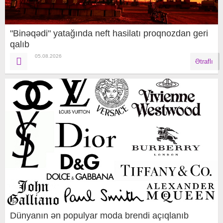
"Binəqədi" yatağında neft hasilatı proqnozdan geri
qalıb
05.08.2026
Ətraflı
Dünyanın ən populyar moda brendi açıqlanıb