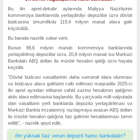
Bu ilin aprel-dekabr aylarında Maliyyə Nazirliyinin
kommersiya banklarında yerləşdirdiyi depozitlər üzrə dövlət
büdcəsinə ümumilikdə 119,4 milyon manat əlavə gəlir
köçürülüb.
Bu barədə nazirlik xəbər verir.
Bunun 98,6 milyon manatı kommersiya banklarında
yerləşdirilmiş depozitlər üzrə, 20,8 milyon manatı isə Mərkəzi
Bankdakı ABŞ dolları ilə müxbir hesabın qalığı üzrə həyata
keçirilib.
"Dövlət büdcəsi vəsaitlərinin daha səmərəli idarə olunması
və büdcəyə əlavə gəlirlərin cəlb edilməsi məqsədilə 2025-ci
ilin aprel ayından etibarən vahid xəzinə hesabının qalığının
aktiv idarə edilməsinə başlanılıb. Bu çərçivədə milli valyutada
olan vəsaitlərin yerli banklarda depozitə yerləşdirilməsi və
Mərkəzi Bankla imzalanmış razılaşmaya əsasən ABŞ dolları
ilə müxbir hesabın qalığına faiz gəlirinin hesablanması təmin
edilib", - nazirlik qeyd edib.
Ən yüksək faiz verən depozit hansı bankdadır?