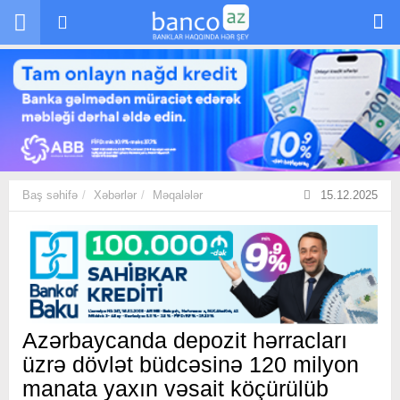
Skip to main content
Baş səhifə
Xəbərlər
Məqalələr
15.12.2025
Azərbaycanda depozit hərracları
üzrə dövlət büdcəsinə 120 milyon
manata yaxın vəsait köçürülüb