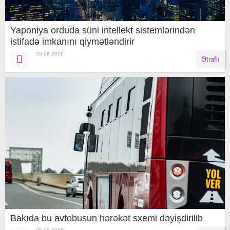
Yaponiya orduda süni intellekt sistemlərindən
istifadə imkanını qiymətləndirir
05.08.2026
Ətraflı
Bakıda bu avtobusun hərəkət sxemi dəyişdirilib