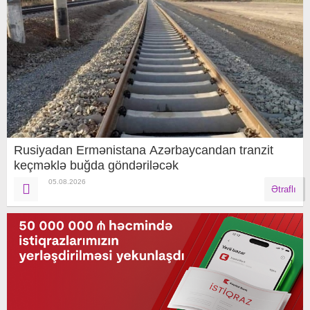
Rusiyadan Ermənistana Azərbaycandan tranzit
keçməklə buğda göndəriləcək
05.08.2026
Ətraflı