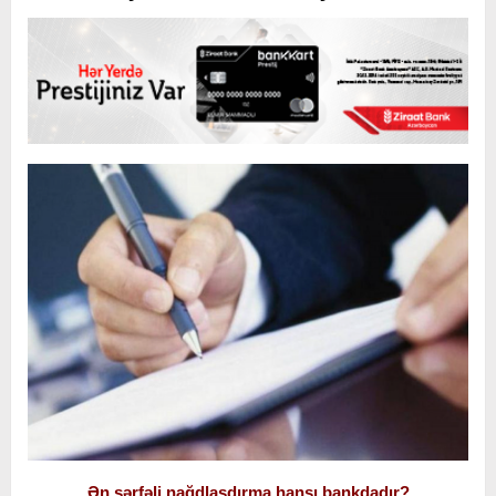
Ən sərfəli nağdlaşdırma hansı bankdadır?