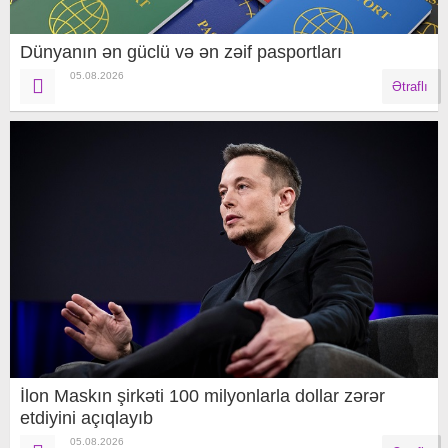
Dünyanın ən güclü və ən zəif pasportları
05.08.2026
Ətraflı
İlon Maskın şirkəti 100 milyonlarla dollar zərər
etdiyini açıqlayıb
05.08.2026