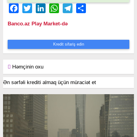
Facebook
Twitter
LinkedIn
WhatsApp
Telegram
Share
Banco.az Play Market-də
Kredit sifariş edin
Həmçinin oxu
Ən sərfəli krediti almaq üçün müraciət et