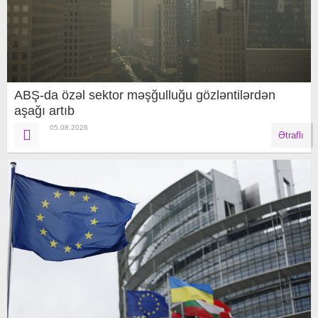
ABŞ-da özəl sektor məşğulluğu gözləntilərdən
aşağı artıb
05.08.2026
Ətraflı