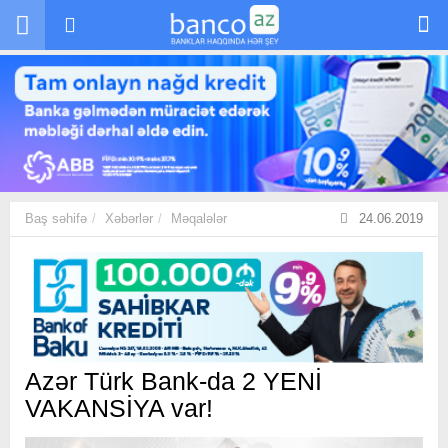
Skip to main content
Baş səhifə
Xəbərlər
Məqalələr
24.06.2019
Azər Türk Bank-da 2 YENİ
VAKANSİYA var!