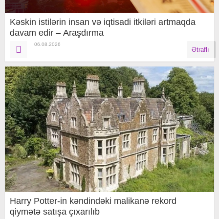
Kəskin istilərin insan və iqtisadi itkiləri artmaqda
davam edir – Araşdırma
06.08.2026
Ətraflı
Harry Potter-in kəndindəki malikanə rekord
qiymətə satışa çıxarılıb