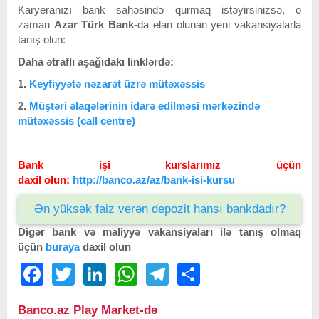
Karyeranızı bank sahəsində qurmaq istəyirsinizsə, o
zaman
Azər Türk Bank
-da elan olunan yeni vakansiyalarla
tanış olun:
Daha ətraflı aşağıdakı linklərdə:
1.
Keyfiyyətə nəzarət üzrə mütəxəssis
2.
Müştəri əlaqələrinin idarə edilməsi mərkəzində
mütəxəssis (call centre)
Bank işi kurslarımız üçün
daxil olun:
http://banco.az/az/bank-isi-kursu
Ən yüksək faiz verən depozit hansı bankdadır?
Digər bank və maliyyə vakansiyaları ilə tanış olmaq
üçün
buraya
daxil olun
Facebook
Twitter
LinkedIn
WhatsApp
Telegram
Share
Banco.az Play Market-də