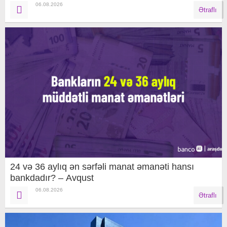
06.08.2026
Ətraflı
24 və 36 aylıq ən sərfəli manat əmanəti hansı
bankdadır? – Avqust
06.08.2026
Ətraflı