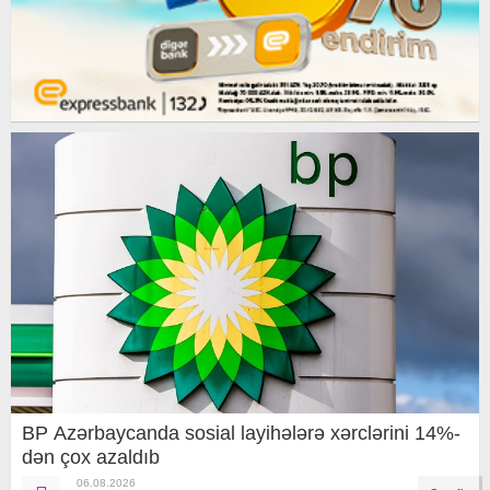
BP Azərbaycanda sosial layihələrə xərclərini 14%-
dən çox azaldıb
06.08.2026