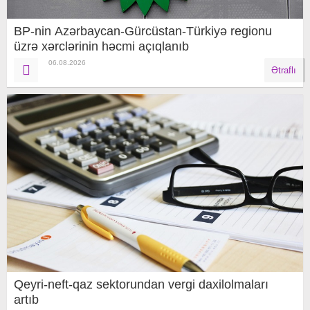
BP-nin Azərbaycan-Gürcüstan-Türkiyə regionu
üzrə xərclərinin həcmi açıqlanıb
06.08.2026
Ətraflı
Qeyri-neft-qaz sektorundan vergi daxilolmaları
artıb