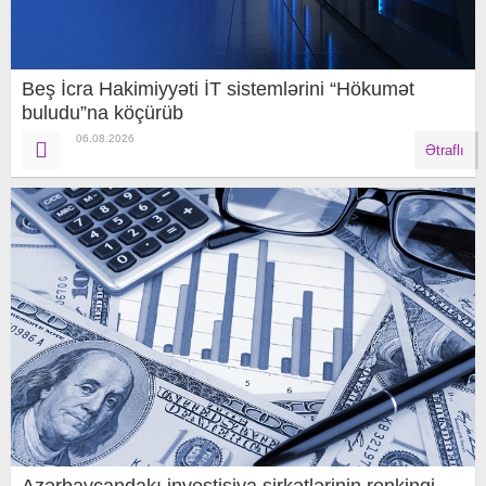
Beş İcra Hakimiyyəti İT sistemlərini “Hökumət
buludu”na köçürüb
06.08.2026
Ətraflı
Azərbaycandakı investisiya şirkətlərinin renkinqi