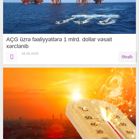
AÇG üzrə fəaliyyətlərə 1 mlrd. dollar vəsait
xərclənib
06.08.2026
Ətraflı