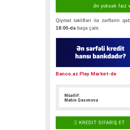
Ən yüksək faiz 
Qiymət təklifləri ilə zərflərin 
18:00-da
başa çatır.
Banco.az Play Market-də
Müəllif:
Mehin Qasımova
KREDİT SİFARİŞ ET