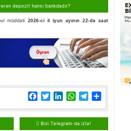
verən depozit hansı bankdadır?
qəbul müddəti
2026-ci il iyun ayının 22-də saat
Facebook
Twitter
LinkedIn
WhatsApp
Telegram
Share
Bizi Telegram-da izlə!