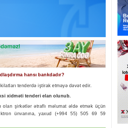
ğdlaşdırma hansı bankdadır?
atları tenderdə iştirak etməyə dəvət edir.
ksi xidməti tenderi elan olunub.
 olan şirkətlər ətraflı məlumat əldə etmək üçün
ktron ünvanına, yaxud (+994 55) 505 69 59