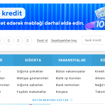
Daxil ol
Qeydiyyatdan keç
R
SIĞORTA
VAKANSIYALAR
X
u
Sığorta şirkətləri
Bütün vakansiyalar
Kredit
ları
Maliyyə göstəriciləri
Bank işi kursları
Əmanə
iciləri
Sığorta xəbərləri
Bank terminləri
Nağd K
8
Faydalı məlumatlar
Karyera
Taksit
Sığorta kalkulyatoru
Peşakar inkişaf
İpote
BÜTÜN MENYUNU GÖSTƏR