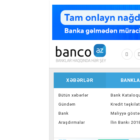
Skip to main content
XƏBƏRLƏR
BANKLA
Bütün xəbərlər
Bank Kataloq
Gündəm
Kredit təşkilat
Bank
Maliyyə göstər
Araşdırmalar
İlin Bankı 201
İnvestisiya