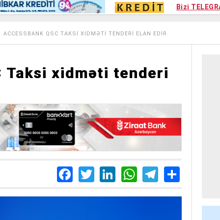
Kampa
Bizi TELEGR
Kart si
ACCESSBANK QSC TAKSI XIDMƏTI TENDERI ELAN EDIR
Taksi xidməti tenderi
Facebook
Twitter
LinkedIn
WhatsApp
Telegra
Share