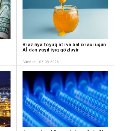
Braziliya toyuq əti və bal ixracı üçün
Aİ-dən yaşıl işıq gözləyir
Gündəm
06.08.2026