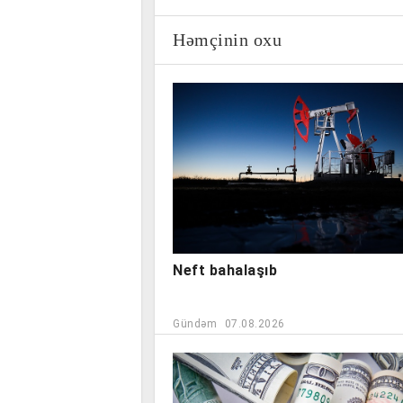
Həmçinin oxu
Neft bahalaşıb
Gündəm
07.08.2026