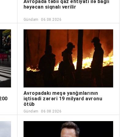
Avropada təbii qaz ehtiyatı ilə bağlı
həyəcan siqnalı verilir
Gündəm
06.08.2026
Avropadakı meşə yanğınlarının
 200
iqtisadi zərəri 19 milyard avronu
ötüb
Gündəm
06.08.2026