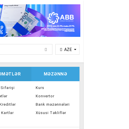
AZE
IDMƏTLƏR
MƏZƏNNƏ
 Sifarişi
Kurs
tlər
Konvertor
reditlər
Bank məzənnələri
 Kartlar
Xüsusi Təkliflər
ka