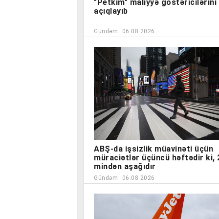
"Petkim" maliyyə göstəricilərini
açıqlayıb
Gündəm
06.08.2026
ABŞ-da işsizlik müavinəti üçün
müraciətlər üçüncü həftədir ki,
mindən aşağıdır
Gündəm
06.08.2026