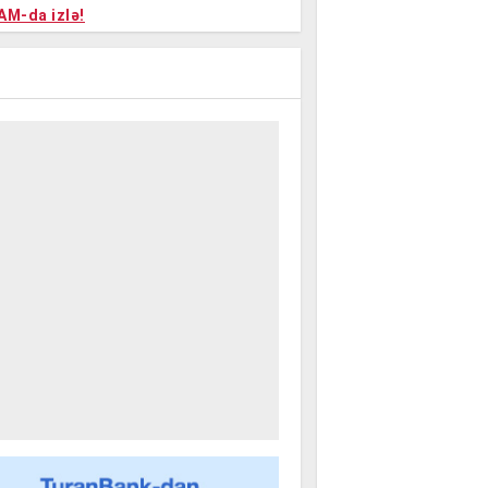
niyalar
AM-da izlə!
farişi
m