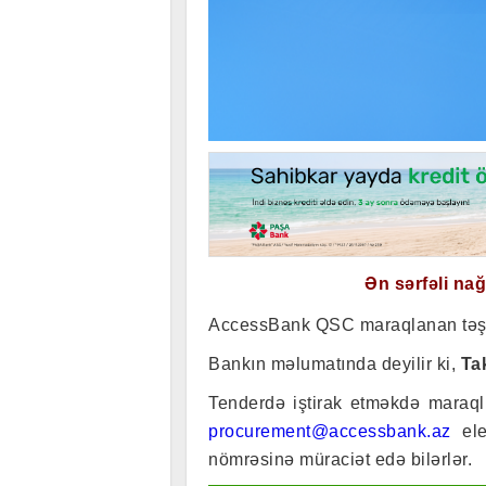
Ən sərfəli na
AccessBank QSC maraqlanan təşkil
Bankın məlumatında deyilir ki,
Ta
Tenderdə iştirak etməkdə maraqlı
procurement@accessbank.az
ele
nömrəsinə müraciət edə bilərlər.