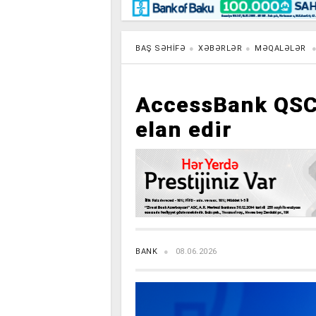
Maraqlı
BancoTV
Müsahibə
BAŞ SƏHIFƏ
XƏBƏRLƏR
MƏQALƏLƏR
AccessBank QSC 
elan edir
BANK
08.06.2026