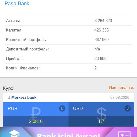
Paşa Bank
Активы:
3 264 320
Капитал:
426 335
Кредитный портфель:
867 969
Депозитный портфель:
n/a
Прибыль:
23 998
Колич. Филиалов:
2
Hamısına bax
Курс
Mərkəzi bank
07.08.2026
₽
$
RUB
USD
2.0816
1.7