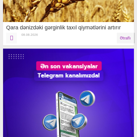
Qara dənizdəki gərginlik taxıl qiymətlərini artırır
08.08.2026
Ətraflı