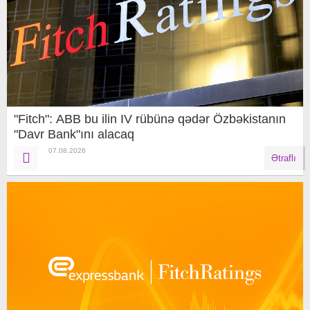
"Fitch": ABB bu ilin IV rübünə qədər Özbəkistanın
"Davr Bank"ını alacaq
07.08.2026
Ətraflı