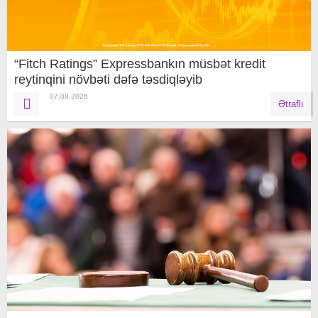
“Fitch Ratings” Expressbankın müsbət kredit
reytinqini növbəti dəfə təsdiqləyib
07.08.2026
Ətraflı