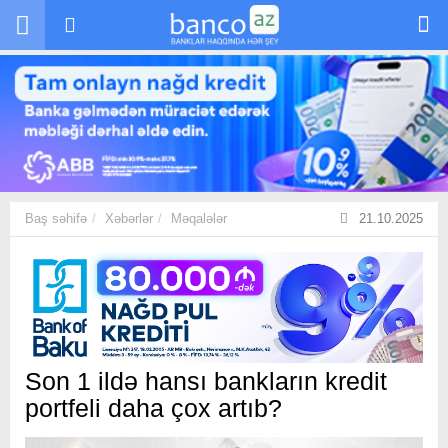
Skip to main content
Baş səhifə
Xəbərlər
Məqalələr
21.10.2025
Son 1 ildə hansı bankların kredit
portfeli daha çox artıb?