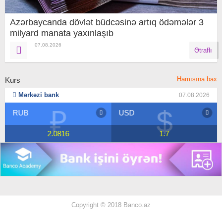
Azərbaycanda dövlət büdcəsinə artıq ödəmələr 3
milyard manata yaxınlaşıb
07.08.2026
Ətraflı
Hamısına bax
Kurs
Mərkəzi bank
07.08.2026
₽
$
RUB
USD
2.0816
1.7
Copyright © 2018 Banco.az