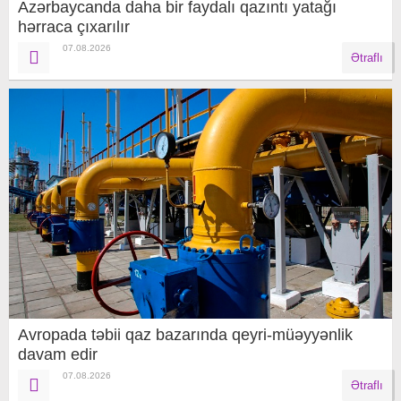
Azərbaycanda daha bir faydalı qazıntı yatağı
hərraca çıxarılır
07.08.2026
Ətraflı
Avropada təbii qaz bazarında qeyri-müəyyənlik
davam edir
07.08.2026
Ətraflı