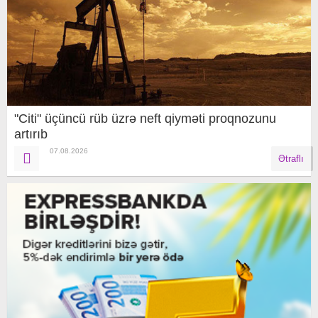
"Citi" üçüncü rüb üzrə neft qiyməti proqnozunu
artırıb
07.08.2026
Ətraflı