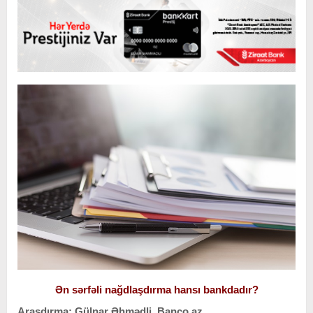
Ən sərfəli nağdlaşdırma hansı bankdadır?
Araşdırma: Gülnar Əhmədli, Banco.az