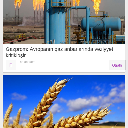
Gazprom: Avropanın qaz anbarlarında vəziyyət
kritikləşir
08.08.2026
Ətraflı