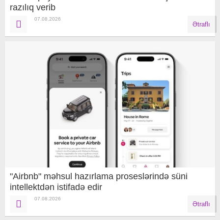
razılıq verib
07.08.2026
Ətraflı
"Airbnb" məhsul hazırlama proseslərində süni
intellektdən istifadə edir
07.08.2026
Ətraflı