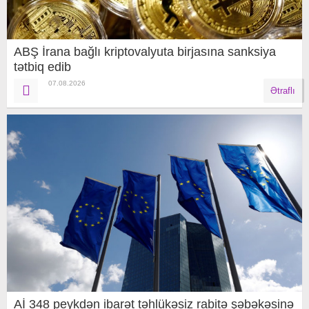
ABŞ İrana bağlı kriptovalyuta birjasına sanksiya
tətbiq edib
07.08.2026
Ətraflı
Aİ 348 peykdən ibarət təhlükəsiz rabitə şəbəkəsinə