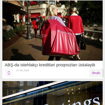
ABŞ-da istehlakçı kreditləri proqnozları üstələyib
07.08.2026
Ətraflı