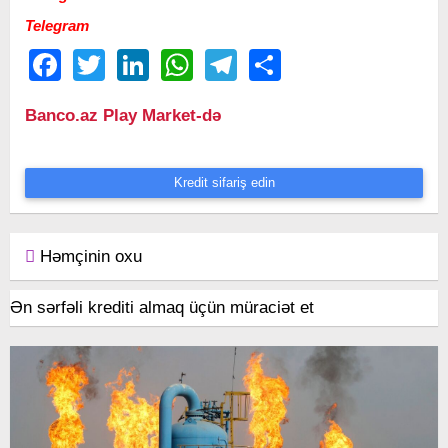
Telegram
Facebook
Twitter
LinkedIn
WhatsApp
Telegram
Share
Banco.az Play Market-də
Kredit sifariş edin
Həmçinin oxu
Ən sərfəli krediti almaq üçün müraciət et