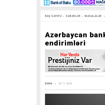
Maraqlı
BancoTV
Müsahibə
BAŞ SƏHIFƏ
XƏBƏRLƏR
MƏQALƏLƏR
Azərbaycan bankl
endirimləri
BANK
25.11.2025