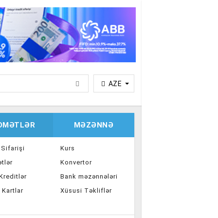
AZE
IDMƏTLƏR
MƏZƏNNƏ
 Sifarişi
Kurs
tlər
Konvertor
reditlər
Bank məzənnələri
 Kartlar
Xüsusi Təkliflər
ka