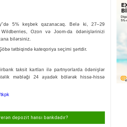
day"də 5% keşbek qazanacaq. Belə ki,
27–29
 Wildberries, Ozon və Joom-da ödənişlərinizi
ana bilərsiniz.
Şöbə tətbiqində kateqoriya seçimi şərtdir.
bank taksit kartları ilə partnyorlarda ödənişlər
stəlik məbləği 24 ayadək bölərək hissə-hissə
tkpk
verən depozit hansı bankdadır?