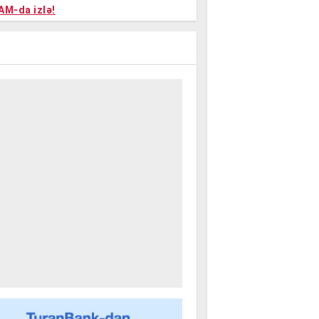
niyalar
AM-da izlə!
farişi
m