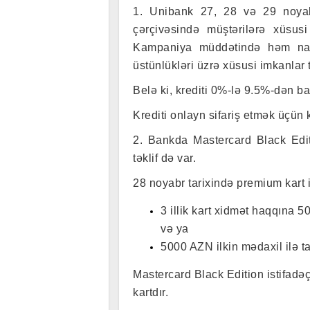
1. Unibank 27, 28 və 29 noyab
çərçivəsində müştərilərə xüsusi ş
Kampaniya müddətində həm na
üstünlükləri üzrə xüsusi imkanlar 
Belə ki, krediti 0%-lə 9.5%-dən ba
Krediti onlayn sifariş etmək üçün 
2. Bankda Mastercard Black Edit
təklif də var.
28 noyabr tarixində premium kart is
3 illik kart xidmət haqqına 5
və ya
5000 AZN ilkin mədaxil ilə t
Mastercard Black Edition istifadə
kartdır.