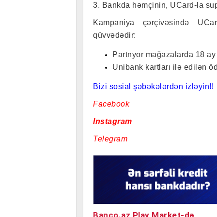
3. Bankda həmçinin, UCard-la supe
Kampaniya çərçivəsində UCard
qüvvədədir:
Partnyor mağazalarda 18 ay f
Unibank kartları ilə edilən 
Bizi sosial şəbəkələrdən izləyin!!
Facebook
Instagram
Telegram
Banco.az Play Market-də