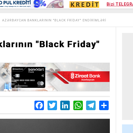
Kampa
Bizi TELEGR
Kart si
AZƏRBAYCAN BANKLARININ "BLACK FRIDAY" ENDIRIMLƏRI
arının "Black Friday"
Facebook
Twitter
LinkedIn
WhatsApp
Telegra
Share