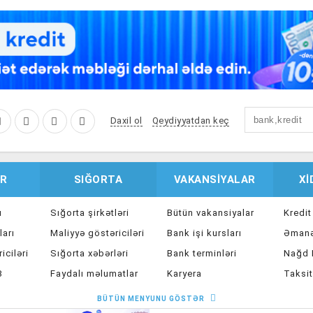
Daxil ol
Qeydiyyatdan keç
R
SIĞORTA
VAKANSIYALAR
X
u
Sığorta şirkətləri
Bütün vakansiyalar
Kredit
ları
Maliyyə göstəriciləri
Bank işi kursları
Əmanə
iciləri
Sığorta xəbərləri
Bank terminləri
Nağd K
8
Faydalı məlumatlar
Karyera
Taksit
Sığorta kalkulyatoru
Peşakar inkişaf
İpote
BÜTÜN MENYUNU GÖSTƏR