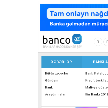
Skip to main content
XƏBƏRLƏR
BANKLA
Bütün xəbərlər
Bank Kataloq
Gündəm
Kredit təşkilat
Bank
Maliyyə göstər
Araşdırmalar
İlin Bankı 201
İnvestisiya