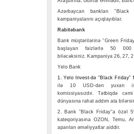
Araşdırma: Gülnar Əhmədli, Banc
Azərbaycan bankları "Black
kampaniyalarını açıqlayıblar.
Rabitəbank
Bank müştərilərinə "Green Friday
başlayan faizlərlə 50 00
biləcəksiniz.
Kampaniya 26, 27, 28
Yelo Bank
1. Yelo Invest-də "Black Friday" f
ilə 10 USD-dən yuxarı is
komissiyasızdır. Tətbiqdə cə
dünyasına rahat addım ata bilərsi
2. Bank "Black Friday"a özəl 
kateqoriyasına OZON, Temu, Am
aparılan əməliyyatlar aiddir.