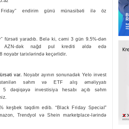
o.az
 Friday" endirim günü münasibəti ilə öz
" fürsəti yaradıb. Belə ki, cəmi 3 gün 9.5%-dən
0 AZN-dək nağd pul krediti əldə edə
 noyabr tarixlərində keçərlidir.
ürsəti var.
Noyabr ayının sonunadək Yelo invest
tənilən səhm və ETF alış əməliyyatı
mi 5 dəqiqəyə investisiya hesabı açıb səhm
niz.
5% keşbek təqdim edib.
“Black Friday Special”
azon, Trendyol və Shein marketplace-lərində