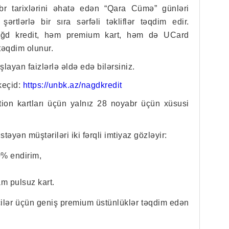
r tarixlərini əhatə edən “Qara Cümə” günləri
ərtlərlə bir sıra sərfəli təkliflər təqdim edir.
ğd kredit, həm premium kart, həm də UCard
təqdim olunur.
şlayan faizlərlə əldə edə bilərsiniz.
keçid:
https://unbk.az/nagdkredit
ion kartları üçün yalnız 28 noyabr üçün xüsusi
təyən müştəriləri iki fərqli imtiyaz gözləyir:
0% endirim,
am pulsuz kart.
çilər üçün geniş premium üstünlüklər təqdim edən