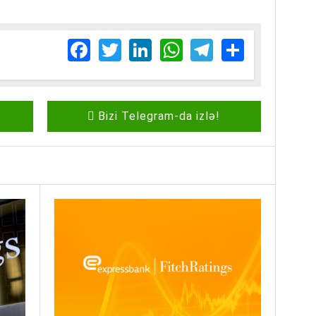
Facebook
Twitter
LinkedIn
WhatsApp
Telegram
Share
Bizi Telegram-da izlə!