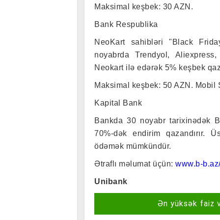
Maksimal keşbek: 30 AZN.
Bank Respublika
NeoKart sahibləri "Black Fri
noyabrda Trendyol, Aliexpress,
Neokart ilə edərək 5% keşbek qaz
Maksimal keşbek: 50 AZN.
Mobil 
Kapital Bank
Bankda 30 noyabr tarixinədək Bir
70%-dək endirim qazandırır. Ü
ödəmək mümkündür.
Ətraflı məlumat üçün:
www.b-b.az/
Unibank
Ən yüksək faiz 