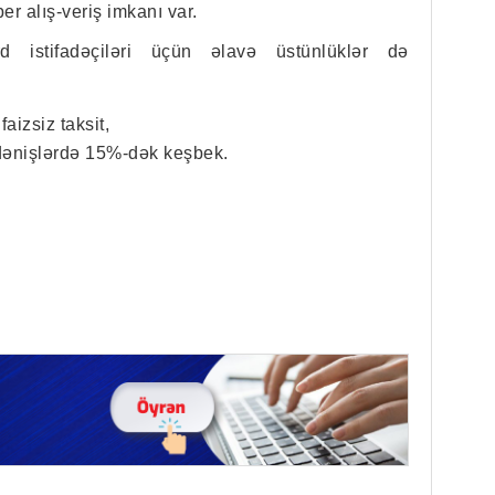
r alış-veriş imkanı var.
 istifadəçiləri üçün əlavə üstünlüklər də
aizsiz taksit,
ödənişlərdə 15%-dək keşbek.