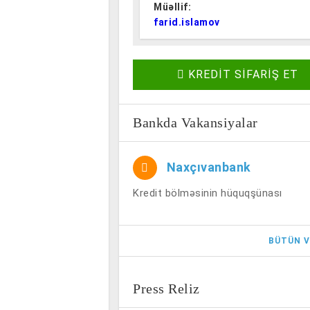
Müəllif:
farid.islamov
KREDİT SİFARİŞ ET
Bankda Vakansiyalar
Naxçıvanbank
Kredit bölməsinin hüquqşünası
BÜTÜN V
Press Reliz