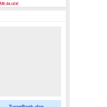
niyalar
AM-da izlə!
farişi
m