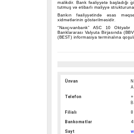
malikdir. Bank fəaliyyətə başladığ
tutmuş və etibarlı maliyyə strukturuna 
Bankın fəaliyyətində əsas məqsəd
xidmətlərinin göstərilməsidir.
“Naxçıvanbank” ASC 10 Oktyabr 2
Banklararası Valyuta Birjasında (BBVB
(BEST) informasiya terminalına qoşul
“Naxçıvanbank” ASC eyni zamanda 29 a
sığortalanması fonduna üzv qəbu
yerləşdirilmiş əmanətləri sığorta
uyğun olaraq sığortalanır.
17 Fevral 2010-cu ildən bütün dünyad
qısa müddətdə pul vəsaitlərinin istə
sisteminə qoşulmuşdur.
Ünvan
N
Yeni xidmətlərin təklif və tətbiq 
A
yaxın gələcəkdə xidmət şəbəkəsinin g
plastik kart və bankomatların təşkil ed
Telefon
+
Bankın müştəriləri sırasına sənaye, n
B
sahəsində fəaliyyət göstərən çoxlu şirkə
Filialı
8
Naxçıvan Muxtar Respublikasında ə
xidmətlərinin göstərilməsi məqsəd
Bankomatlar
4
yaradılmasını, öz müştərilərinə k
uzunmüddətli tərəfdaşlıq əlaqələr
Sayt
w
“Birlikdə yüksələk” sloqanı onun fəali