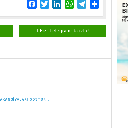
Facebook
Twitter
LinkedIn
WhatsApp
Telegram
Share
Bizi Telegram-da izlə!
AKANSIYALARI GÖSTƏR