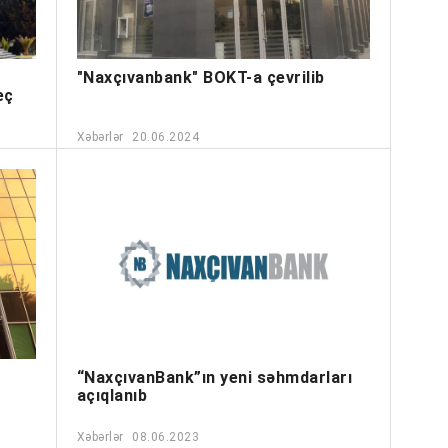
"Naxçıvanbank" BOKT-a çevrilib
eç
Xəbərlər
20.06.2024
“NaxçıvanBank”ın yeni səhmdarları
açıqlanıb
Xəbərlər
08.06.2023