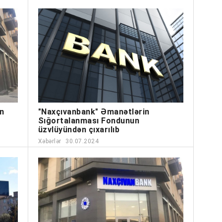
n
"Naxçıvanbank" Əmanətlərin
Sığortalanması Fondunun
üzvlüyündən çıxarılıb
Xəbərlər
30.07.2024