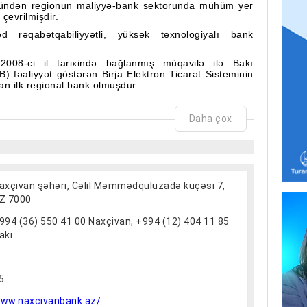
ı gündən regionun maliyyə-bank sektorunda mühüm yer
çevrilmişdir.
 rəqabətqabiliyyətli, yüksək texnologiyalı bank
008-ci il tarixində bağlanmış müqavilə ilə Bakı
) fəaliyyət göstərən Birja Elektron Ticarət Sisteminin
an ilk regional bank olmuşdur.
vqust 2008-ci il tarixli şəhadətnamə ilə Əmanətlərin
l edilmişdir. Bu səbəbdən müştərilərin bankda
Daha çox
lanan əmanətlər hesab olunur və Fondun qaydalarına
a fəaliyyət göstərən təcili pul köçürmə sistemi olan,
nilən yerə köçürülməsinə imkan verən “Western Union”
axçıvan şəhəri, Cəlil Məmmədquluzadə küçəsi 7,
olunmasını qarşıya məqsəd qoyan “Naxçıvanbank” ASC
Z 7000
enişləndirilməsi, filial və şöbələrin yaradılmasını,
ilməsini planlaşdırır.
994 (36) 550 41 00 Naxçivan, +994 (12) 404 11 85
əqliyyat, tikinti, kənd təsərrüfatı, ticarət və xidmət
akı
tlər və təşkilatlar, həmçinin fiziki şəxslər daxildir.
haliyə, habelə kiçik və orta müəssisələrə maliyyə
ilə yaradılan “Naxçıvanbank” ASC müştəri bazasının
5
eyfiyyətli bank xidmətinin göstərilməsini, onlarla
inin qurulmasını qarşıya məqsəd qoymuşdur. Bankın
ww.naxcivanbank.az/
yyət məqsədini tam şəkildə ifadə edir.