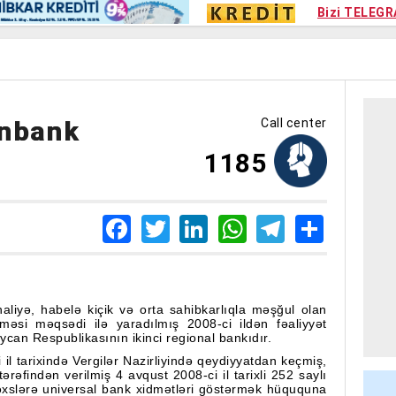
Kampa
Bizi TELEGR
Kart si
nbank
Call center
1185
Facebook
Twitter
LinkedIn
WhatsApp
Telegra
Share
liyə, habelə kiçik və orta sahibkarlıqla məşğul olan
lməsi məqsədi ilə yaradılmış 2008-ci ildən fəaliyyət
an Respublikasının ikinci regional bankıdır.
l tarixində Vergilər Nazirliyində qeydiyyatdan keçmiş,
rəfindən verilmiş 4 avqust 2008-ci il tarixli 252 saylı
şəxslərə universal bank xidmətləri göstərmək hüququna