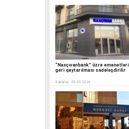
“Naxçıvanbank” üzrə əmanətləri
geri qaytarılması sadələşdirilir
Xəbərlər
05.05.2026