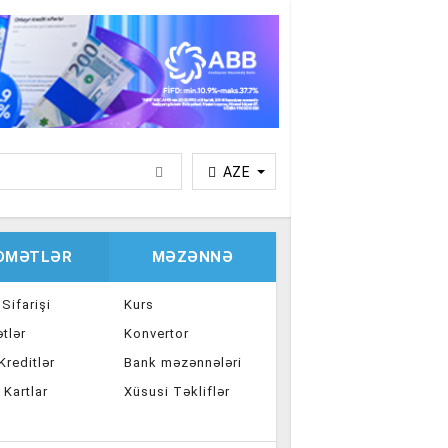
AZE
IDMƏTLƏR
MƏZƏNNƏ
 Sifarişi
Kurs
tlər
Konvertor
reditlər
Bank məzənnələri
 Kartlar
Xüsusi Təkliflər
ka