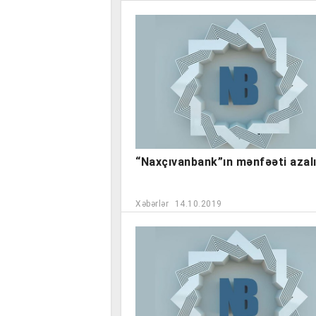
“Naxçıvanbank”ın mənfəəti azal
Xəbərlər
14.10.2019