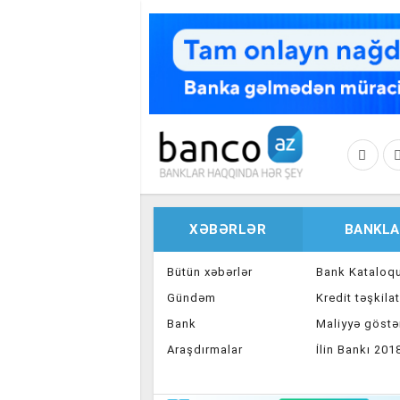
Skip to main content
XƏBƏRLƏR
BANKLA
Bütün xəbərlər
Bank Kataloq
Gündəm
Kredit təşkilat
Bank
Maliyyə göstər
Araşdırmalar
İlin Bankı 201
İnvestisiya