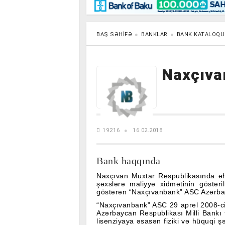
Maraqlı
BancoTV
Müsahibə
BAŞ SƏHIFƏ
BANKLAR
BANK KATALOQU
Naxçıva
19216
16.02.2018
Bank haqqında
Naxçıvan Muxtar Respublikasında əha
şəxslərə maliyyə xidmətinin göstəri
göstərən “Naxçıvanbank” ASC Azərbayc
“Naxçıvanbank” ASC 29 aprel 2008-ci i
Azərbaycan Respublikası Milli Bankı tə
lisenziyaya əsasən fiziki və hüquqi 