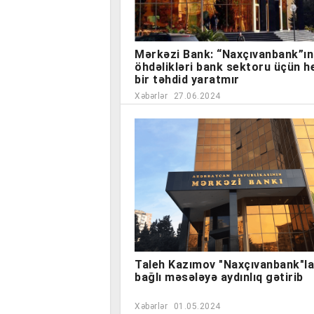
Mərkəzi Bank: “Naxçıvanbank”ın
öhdəlikləri bank sektoru üçün h
bir təhdid yaratmır
Xəbərlər
27.06.2024
Taleh Kazımov "Naxçıvanbank"la
bağlı məsələyə aydınlıq gətirib
Xəbərlər
01.05.2024