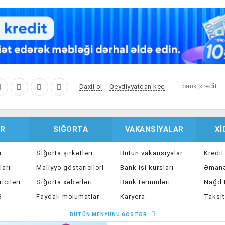
Daxil ol
Qeydiyyatdan keç
R
SIĞORTA
VAKANSIYALAR
X
u
Sığorta şirkətləri
Bütün vakansiyalar
Kredit
ları
Maliyyə göstəriciləri
Bank işi kursları
Əmanə
iciləri
Sığorta xəbərləri
Bank terminləri
Nağd K
8
Faydalı məlumatlar
Karyera
Taksit
Sığorta kalkulyatoru
Peşakar inkişaf
İpote
BÜTÜN MENYUNU GÖSTƏR